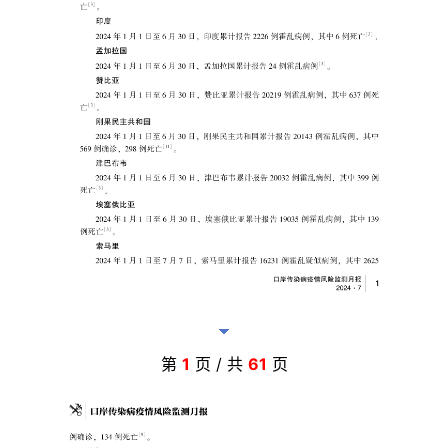
第
1
页 / 共
61
页