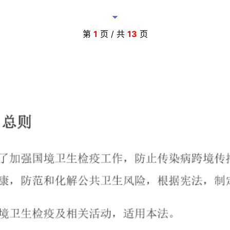
第
1
页 / 共
13
页