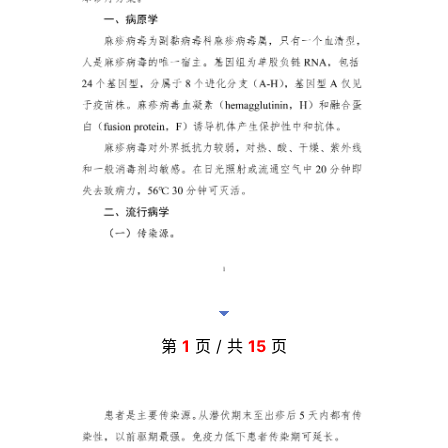
第
1
页 / 共
15
页